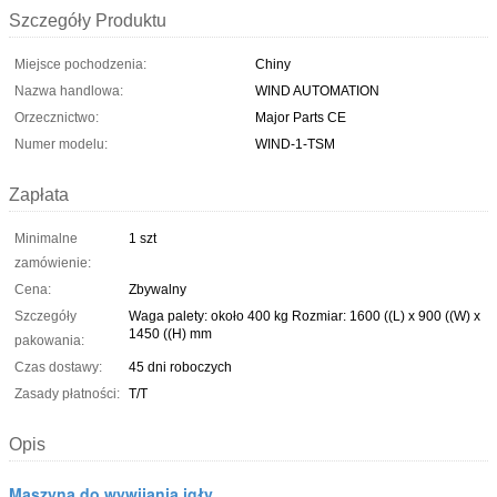
Szczegóły Produktu
Miejsce pochodzenia:
Chiny
Nazwa handlowa:
WIND AUTOMATION
Orzecznictwo:
Major Parts CE
Numer modelu:
WIND-1-TSM
Zapłata
Minimalne
1 szt
zamówienie:
Cena:
Zbywalny
Szczegóły
Waga palety: około 400 kg Rozmiar: 1600 ((L) x 900 ((W) x
1450 ((H) mm
pakowania:
Czas dostawy:
45 dni roboczych
Zasady płatności:
T/T
Opis
Maszyna do wywijania igły