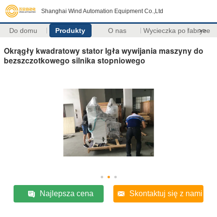
Shanghai Wind Automation Equipment Co.,Ltd
Do domu
Produkty
O nas
Wycieczka po fabryce
>>
Okrągły kwadratowy stator Igła wywijania maszyny do
bezszczotkowego silnika stopniowego
Najlepsza cena
Skontaktuj się z nami