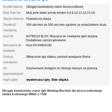
Kształt statora:
Okrągły kwadratowy stator bezszczotkowy
Muti Pole No.:
Muti pole stator prosty winder 6,8,9,10,12,14,15,18
Stacja robocza:
Pojedyncza stacja
Prędkość
300 obr./min do 500 obr./min zgodnie ze wskaźnikiem drutu
nawijania:
Kod Hs:
84798110 BLDC Maszyna do nawijania igieł stojana
Dodatkowe oprzyrządowanie
Narzędzia do
Kod HS 84804190
wiertarki:
Rodzaj
Wkręcenie igły statoru zamiast wywijania flirera
uzwojenia:
Po
Inżynierowie dostępni do obsługi maszyn za granicą
wyprzedażach:
wywietrzacz igły
Bldc wiązka
High Light:
,
Okrągły kwadratowy stator Igły Winding Machine dla bezszczotkowego
silnika krokowego WIND-1-TSM