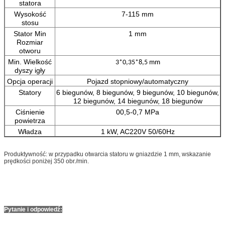
statora
Wysokość
7-115 mm
stosu
Stator Min
1 mm
Rozmiar
otworu
Min. Wielkość
3*0,35*8,5 mm
dyszy igły
Opcja operacji
Pojazd stopniowy/automatyczny
Statory
6 biegunów, 8 biegunów, 9 biegunów, 10 biegunów,
12 biegunów, 14 biegunów, 18 biegunów
Ciśnienie
00,5-0,7 MPa
powietrza
Władza
1 kW, AC220V 50/60Hz
Produktywność: w przypadku otwarcia statoru w gniazdzie 1 mm, wskazanie
prędkości poniżej 350 obr./min.
Pytanie i odpowiedź: