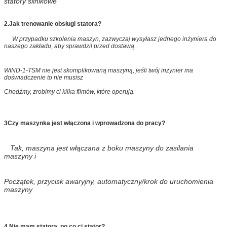
statory silnikowe
2.
Jak trenowanie obsługi statora?
W przypadku szkolenia maszyn, zazwyczaj wysyłasz jednego inżyniera do
naszego zakładu, aby sprawdził przed dostawą.
WIND-1-TSM nie jest skomplikowaną maszyną, jeśli twój inżynier ma
doświadczenie to nie musisz
Chodźmy, zrobimy ci kilka filmów, które operują.
3Czy maszynka jest włączona i wprowadzona do pracy?
Tak, maszyna jest włączana z boku maszyny do zasilania
maszyny i
Początek, przycisk awaryjny, automatyczny/krok do uruchomienia
maszyny
4.
Nie mam statora, po co ci stator?