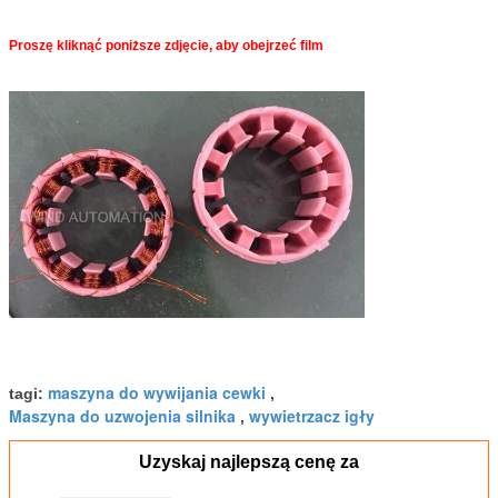
Proszę kliknąć poniższe zdjęcie, aby obejrzeć film
maszyna do wywijania cewki
tagi:
,
Maszyna do uzwojenia silnika
wywietrzacz igły
,
Uzyskaj najlepszą cenę za