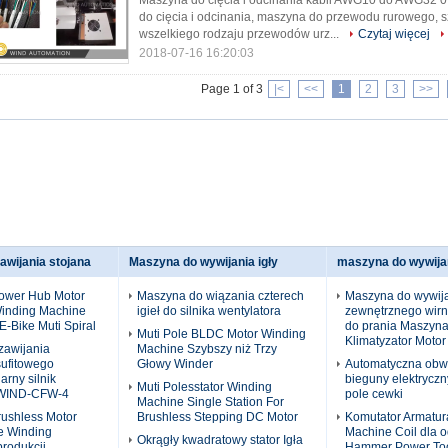
Maszyna do cięcia i odcinania kabli AWG10 do AWG32 0
do cięcia i odcinania, maszyna do przewodu rurowego, 
wszelkiego rodzaju przewodów urz...
Czytaj więcej
2018-07-16 16:20:03
Page 1 of 3
|<
<<
1
2
3
>>
wijania stojana
Maszyna do wywijania igły
maszyna do wywija
rower Hub Motor
Maszyna do wiązania czterech
Maszyna do wywij
Winding Machine
igieł do silnika wentylatora
zewnętrznego wir
-Bike Muti Spiral
do prania Maszyna
Muti Pole BLDC Motor Winding
Klimatyzator Motor
zawijania
Machine Szybszy niż Trzy
sufitowego
Głowy Winder
Automatyczna obw
arny silnik
bieguny elektryczny
Muti Polesstator Winding
 WIND-CFW-4
pole cewki
Machine Single Station For
rushless Motor
Brushless Stepping DC Motor
Komutator Armatur
e Winding
Machine Coil dla 
Okrągły kwadratowy stator Igła
rodukcji
Hammer Power Too