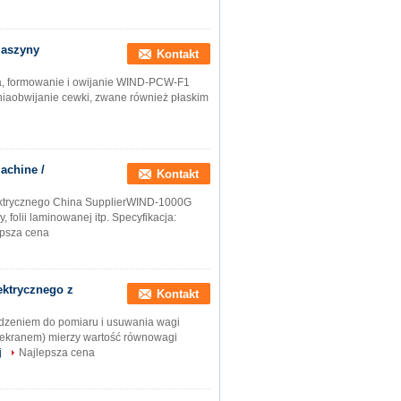
maszyny
Kontakt
ka, formowanie i owijanie WIND-PCW-F1
niaobwijanie cewki, zwane również płaskim
achine /
Kontakt
lektrycznego China SupplierWIND-1000G
 folii laminowanej itp. Specyfikacja:
epsza cena
ektrycznego z
Kontakt
ądzeniem do pomiaru i usuwania wagi
ekranem) mierzy wartość równowagi
j
Najlepsza cena