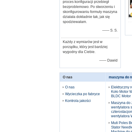
proces konfiguracji przebiegł
bezproblemowo. Po stworzeniu i
skonfigurowaniu formuły maszyna
działała dokładnie tak, jak się
spodziewałam.
—— S. S.
Każdy z wymiarów jest w
porządku, który jest bardziej
wygodny dla Ciebie.
—— Dawid
O nas
maszyna do na
O nas
Elektryczny 
Koło Motor 
Wycieczka po fabryce
BLDC Motor E
Kontrola jakości
Maszyna do 
wentylatora 
czterostacjon
wentylatora
Muti Poles B
Stator Needl
Machine do p