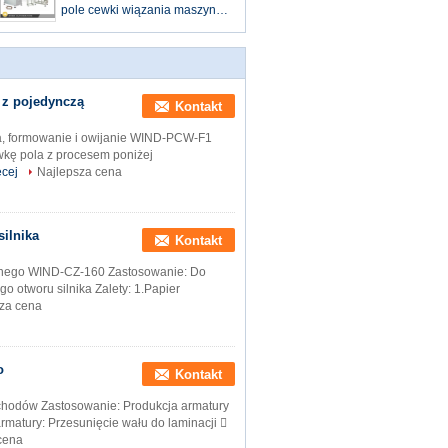
pole cewki wiązania maszyny
przewodnika Formowanie i
wiązka
 z pojedynczą
Kontakt
ka, formowanie i owijanie WIND-PCW-F1
kę pola z procesem poniżej
ęcej
Najlepsza cena
silnika
Kontakt
cyjnego WIND-CZ-160 Zastosowanie: Do
go otworu silnika Zalety: 1.Papier
za cena
o
Kontakt
ochodów Zastosowanie: Produkcja armatury
matury: Przesunięcie wału do laminacji 
cena