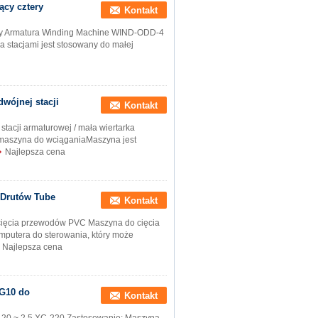
ący cztery
Kontakt
yczny Armatura Winding Machine WIND-ODD-4
 stacjami jest stosowany do małej
wójnej stacji
Kontakt
stacji armaturowej / mała wiertarka
maszyna do wciąganiaMaszyna jest
Najlepsza cena
 Drutów Tube
Kontakt
ięcia przewodów PVC Maszyna do cięcia
mputera do sterowania, który może
Najlepsza cena
WG10 do
Kontakt