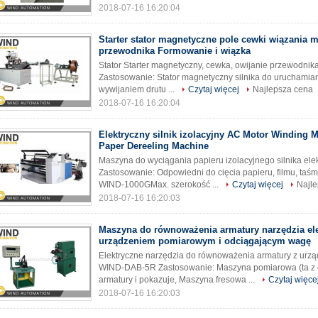
2018-07-16 16:20:04
Starter stator magnetyczne pole cewki wiązania 
przewodnika Formowanie i wiązka
Stator Starter magnetyczny, cewka, owijanie przewodni
Zastosowanie: Stator magnetyczny silnika do uruchamia
wywijaniem drutu ...
Czytaj więcej
Najlepsza cena
2018-07-16 16:20:04
Elektryczny silnik izolacyjny AC Motor Winding M
Paper Dereeling Machine
Maszyna do wyciągania papieru izolacyjnego silnika e
Zastosowanie: Odpowiedni do cięcia papieru, filmu, taśmy,
WIND-1000GMax. szerokość ...
Czytaj więcej
Najl
2018-07-16 16:20:03
Maszyna do równoważenia armatury narzędzia el
urządzeniem pomiarowym i odciągającym wagę
Elektryczne narzędzia do równoważenia armatury z urz
WIND-DAB-5R Zastosowanie: Maszyna pomiarowa (ta z 
armatury i pokazuje, Maszyna fresowa ...
Czytaj więce
2018-07-16 16:20:03