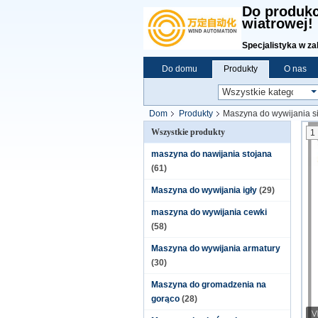
Do produkc
wiatrowej!
Specjalistyka w za
Do domu
Produkty
O nas
Dom
Produkty
Maszyna do wywijania si
Wszystkie produkty
1
maszyna do nawijania stojana
(61)
Maszyna do wywijania igły
(29)
maszyna do wywijania cewki
(58)
Maszyna do wywijania armatury
(30)
Maszyna do gromadzenia na
gorąco
(28)