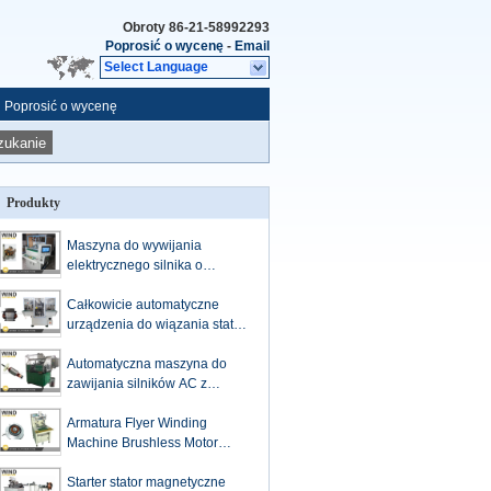
Obroty
86-21-58992293
Poprosić o wycenę
-
Email
Select Language
Poprosić o wycenę
zukanie
Produkty
Maszyna do wywijania
elektrycznego silnika o
podwójnej stacji armaturowej /
małe wywijanie rotorowe
Całkowicie automatyczne
urządzenia do wiązania statoru
dwupolitowy dwupolitowy
uniwersalny wiązka statorowy
Automatyczna maszyna do
zawijania silników AC z
obwodem armatury do
uniwersalnych silników
Armatura Flyer Winding
elektrycznych DC i AC
Machine Brushless Motor
Coated Stack Outrunner Stator
Starter stator magnetyczne