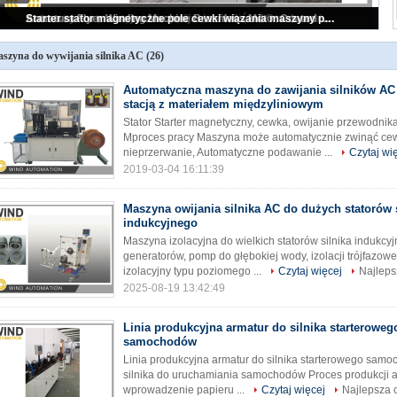
Maszyna do wywijania elektrycznego silnika o podwójnej stacji armaturowej / małe wywijanie rotorowe
szyna do wywijania silnika AC
(26)
Automatyczna maszyna do zawijania silników AC
stacją z materiałem międzyliniowym
Stator Starter magnetyczny, cewka, owijanie przewodni
Mproces pracy Maszyna może automatycznie zwinąć cew
nieprzerwanie, Automatyczne podawanie ...
Czytaj wi
2019-03-04 16:11:39
Maszyna owijania silnika AC do dużych statorów 
indukcyjnego
Maszyna izolacyjna do wielkich statorów silnika induk
generatorów, pomp do głębokiej wody, izolacji trójfazowe
izolacyjny typu poziomego ...
Czytaj więcej
Najleps
2025-08-19 13:42:49
Linia produkcyjna armatur do silnika starteroweg
samochodów
Linia produkcyjna armatur do silnika starterowego sam
silnika do uruchamiania samochodów Proces produkcji ar
wprowadzenie papieru ...
Czytaj więcej
Najlepsza 