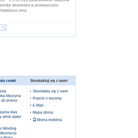
,20 ~ 2,5 XC-220 Zastosowanie: Maszyna
szeroko stosowane w przetwarzaniu
Najlepsza cena
>|
nia cewki
Skontaktuj się z nami
ania
Skontaktuj się z nami
nika Maszyna
Poproś o wycenę
 do prania
E-Mail
ijania dwa
Mapa strony
 silnik stator
Strona mobilna
a Winding
odkurzaczy
l Motor