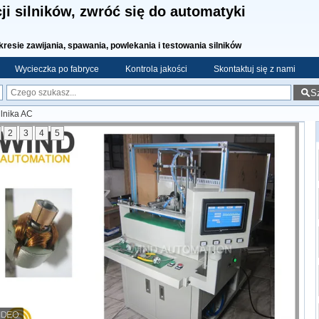
ji silników, zwróć się do automatyki
kresie zawijania, spawania, powlekania i testowania silników
Wycieczka po fabryce
Kontrola jakości
Skontaktuj się z nami
S
lnika AC
2
3
4
5