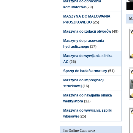
Maszyna do obrócenia
komutatorów
(29)
MASZYNA DO MALOWANIA
Ma
PROSZKOWEGO
(25)
Maszyna do izolacji otworów
(49)
Maszyny do prasowania
hydraulicznego
(17)
Maszyna do wywijania silnika
AC
(26)
Sprzęt do badań armatury
(51)
Maszyna do impregnacji
strużkowej
(16)
Maszyna do nawijania silnika
wentylatora
(12)
Maszyna do wywijania szpilki
włosowej
(25)
Im Online Czat teraz