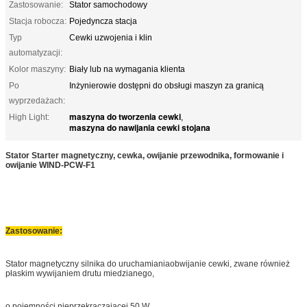
Zastosowanie:
Stator samochodowy
Stacja robocza:
Pojedyncza stacja
Typ
Cewki uzwojenia i klin
automatyzacji:
Kolor maszyny:
Biały lub na wymagania klienta
Po
Inżynierowie dostępni do obsługi maszyn za granicą
wyprzedażach:
maszyna do tworzenia cewki
High Light:
,
maszyna do nawijania cewki stojana
Stator Starter magnetyczny, cewka, owijanie przewodnika, formowanie i
owijanie WIND-PCW-F1
Zastosowanie:
Stator magnetyczny silnika do uruchamiania
obwijanie cewki
, zwane również
płaskim wywijaniem drutu miedzianego,
o pojemności nieprzekraczającej 50 W