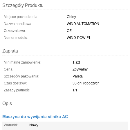
Szczegóły Produktu
Miejsce pochodzenia:
Chiny
Nazwa handlowa:
WIND AUTOMATION
Orzecznictwo:
CE
Numer modelu:
WIND-PCW-F1
Zapłata
Minimalne zamówienie:
1 szt
Cena:
Zbywalny
Szczegóły pakowania:
Paleta
Czas dostawy:
30 dni roboczych
Zasady płatności:
T/T
Opis
Maszyna do wywijania silnika AC
Warunki:
Nowy