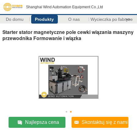
Shanghai Wind Automation Equipment Co.,Ltd
Do domu
Produkty
O nas
Wycieczka po fabryce
>>
Starter stator magnetyczne pole cewki wiązania maszyny
przewodnika Formowanie i wiązka
Najlepsza cena
Skontaktuj się z nami