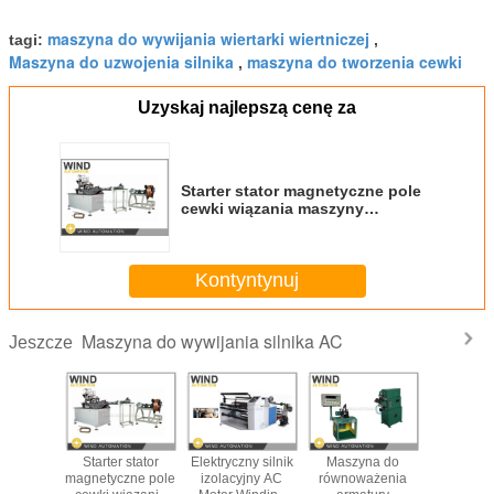
maszyna do wywijania wiertarki wiertniczej
tagi:
,
Maszyna do uzwojenia silnika
maszyna do tworzenia cewki
,
Uzyskaj najlepszą cenę za
Starter stator magnetyczne pole
cewki wiązania maszyny
przewodnika Formowanie i
wiązka
Kontyntynuj
Maszyna do wywijania silnika AC
Jeszcze
odukcyjna
Starter stator
Elektryczny silnik
Maszyna do
Automat
o silnika
magnetyczne pole
izolacyjny AC
równoważenia
maszyn