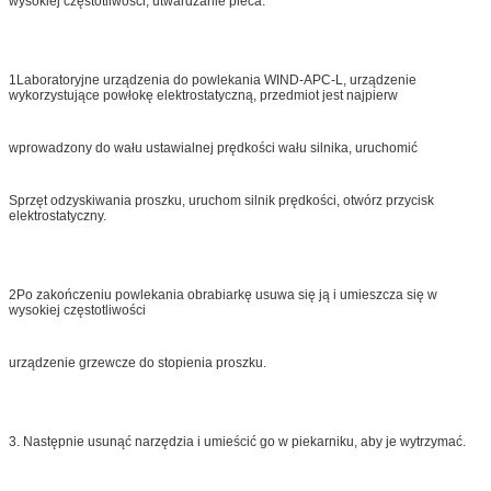
wysokiej częstotliwości, utwardzanie pieca.
1Laboratoryjne urządzenia do powlekania WIND-APC-L, urządzenie
wykorzystujące powłokę elektrostatyczną, przedmiot jest najpierw
wprowadzony do wału ustawialnej prędkości wału silnika, uruchomić
Sprzęt odzyskiwania proszku, uruchom silnik prędkości, otwórz przycisk
elektrostatyczny.
2Po zakończeniu powlekania obrabiarkę usuwa się ją i umieszcza się w
wysokiej częstotliwości
urządzenie grzewcze do stopienia proszku.
3. Następnie usunąć narzędzia i umieścić go w piekarniku, aby je wytrzymać.