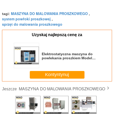
MASZYNA DO MALOWANIA PROSZKOWEGO
tagi:
,
system powłoki proszkowej
,
sprzęt do malowania proszkowego
Uzyskaj najlepszą cenę za
Elektrostatyczna maszyna do
powlekania proszkiem Model
silników Stator Armatura wirnika
Kontyntynuj
MASZYNA DO MALOWANIA PROSZKOWEGO
Jeszcze