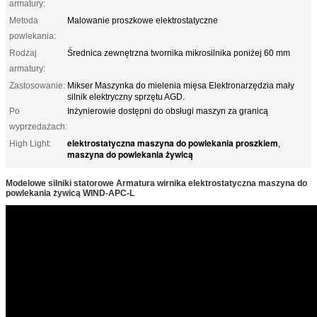
armatury:
Metoda
Malowanie proszkowe elektrostatyczne
powlekania:
Rodzaj
Średnica zewnętrzna twornika mikrosilnika poniżej 60 mm
armatury:
Zastosowanie:
Mikser Maszynka do mielenia mięsa Elektronarzędzia mały
silnik elektryczny sprzętu AGD.
Po
Inżynierowie dostępni do obsługi maszyn za granicą
wyprzedażach:
elektrostatyczna maszyna do powlekania proszkiem
High Light:
,
maszyna do powlekania żywicą
Modelowe silniki statorowe Armatura wirnika elektrostatyczna maszyna do
powlekania żywicą WIND-APC-L