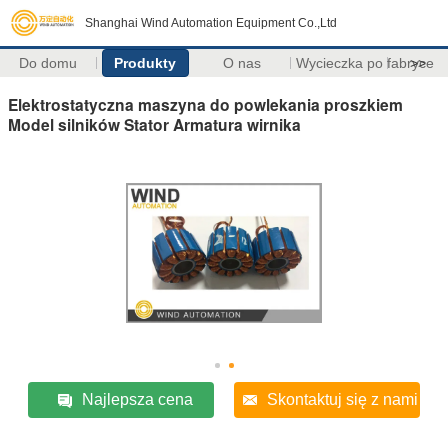
Shanghai Wind Automation Equipment Co.,Ltd
Do domu
Produkty
O nas
Wycieczka po fabryce
>>
Elektrostatyczna maszyna do powlekania proszkiem
Model silników Stator Armatura wirnika
Najlepsza cena
Skontaktuj się z nami