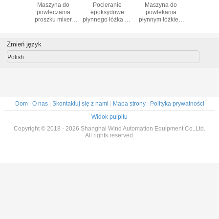
 izolacje
Maszyna do
Pocieranie
Maszyna do
Elektrost
, maszyna
powleczania
epoksydowe
powlekania
maszyn
dania na
proszku mixer
płynnego łóżka do
płynnym łóżkiem
powłoki po
magneso-
mięso mięso
uruchamiania
epoxy w proszku
żywicy Ar
 płynne
mięsne do
statora silnika
dla armatury
Rotorowe
żko
wywijania cewki
magnetycznej
Stator Stack
Encapsul
Zmień język
statora silnika
cewki
zamiast ręcznego
zanurzania
Polish
Dom
|
O nas
|
Skontaktuj się z nami
|
Mapa strony
|
Polityka prywatności
Widok pulpitu
Copyright © 2018 - 2026 Shanghai Wind Automation Equipment Co.,Ltd.
All rights reserved.