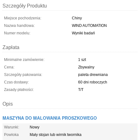
Szczegóły Produktu
Miejsce pochodzenia:
Chiny
Nazwa handlowa:
WIND AUTOMATION
Numer modelu:
Wyniki badań
Zapłata
Minimalne zamówienie:
1 szt
Cena:
Zbywalny
Szczegóły pakowania:
paleta drewniana
Czas dostawy:
60 dni roboczych
Zasady płatności:
T/T
Opis
MASZYNA DO MALOWANIA PROSZKOWEGO
Warunki:
Nowy
Powłoka
Mały stojan lub wirnik twornika