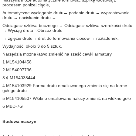
procesem poniżej ciągle,
Automatyczne wyciąganie drutu→ podanie drutu→ wyprostowanie
drutu → naciskanie drutu →
Odciągacz szkliwa bocznego → Odciągacz szkliwa szerokości drutu
→ Wyciąg drutu→Obrzeż drutu
→ zgięcie drutu→ drut do formowania ciosów → rozładunek,
Wydajność: około 3 do 5 sztuk,
Narzędzia można łatwo zmienić na sześć cewki armatury
1 M154104458
2 M154097736
3 ¢ M154038444
4 M154103929 Forma drutu emaliowanego zmienia się na formę
gołego drutu
5 M154105507 Włókno emaliowane należy zmienić na włókno gołe
6 MBD-7G
Budowa maszyn