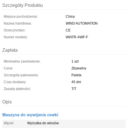
Szczegóły Produktu
Miejsce pochodzenia:
Chiny
Nazwa handlowa:
WIND AUTOMATION
Orzecznictwo:
CE
Numer modelu:
WIATR-AWF-F
Zapłata
Minimalne zamówienie:
1 szt
Cena:
Zbywalny
Szczegóły pakowania:
Paleta
Czas dostawy:
45 dni
Zasady płatności:
T/T
Opis
Maszyna do wywijania cewki
Węzeł
Wyrzutka do włosów