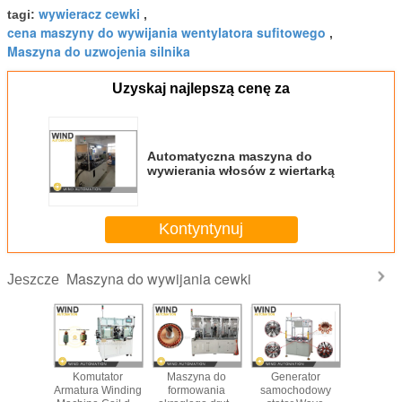
wywieracz cewki
tagi:
,
cena maszyny do wywijania wentylatora sufitowego
,
Maszyna do uzwojenia silnika
Uzyskaj najlepszą cenę za
Automatyczna maszyna do
wywierania włosów z wiertarką
Kontyntynuj
Maszyna do wywijania cewki
Jeszcze
a linia
Komutator
Maszyna do
Generator
Jednos
 600 RPM
Armatura Winding
formowania
samochodowy
stac