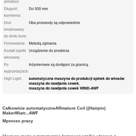
armatury:
Długość
Do 500 mm
karmienia:
Drut
Oba przewody są odpowiednie
emaliowany
do drutu bore:
Formowanie:
Metodą zginania
Kształt szpilki
Urządzenie do przebicia
włosowej:
Po
Inżynierowie są dostępni za granicą.
wyprzedażach:
automatyczna maszyna do produkcji spinek do włosów
High Light:
,
maszyna do nawijania cewek
,
maszyna do nawijania cewek WIND-AWF
Całkowicie automatyczne
A
Rmature Coil ((Hairpin)
Maker
Wiatr...
AWF
M
proces pracy
Maszyna może automatycznie formować szpilkę włosową z