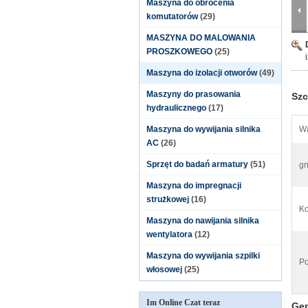
Maszyna do obrócenia
komutatorów
(29)
MASZYNA DO MALOWANIA
PROSZKOWEGO
(25)
Maszyna do izolacji otworów
(49)
Maszyny do prasowania
Szc
hydraulicznego
(17)
Maszyna do wywijania silnika
Wa
AC
(26)
Sprzęt do badań armatury
(51)
gn
Maszyna do impregnacji
strużkowej
(16)
Ko
Maszyna do nawijania silnika
wentylatora
(12)
Maszyna do wywijania szpilki
Po
włosowej
(25)
Im Online Czat teraz
Gen