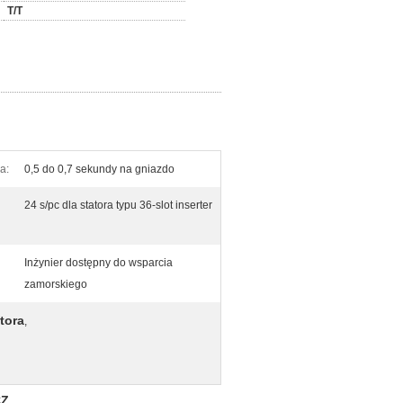
T/T
a:
0,5 do 0,7 sekundy na gniazdo
24 s/pc dla statora typu 36-slot inserter
Inżynier dostępny do wsparcia
zamorskiego
tora
,
CZ