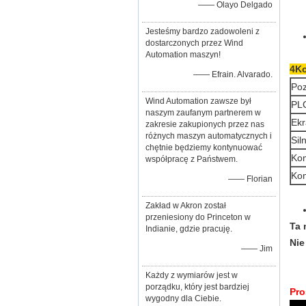
—— Olayo Delgado
Jesteśmy bardzo zadowoleni z
dostarczonych przez Wind
Automation maszyn!
4Ko
—— Efrain. Alvarado.
Poz
Wind Automation zawsze był
PL
naszym zaufanym partnerem w
Ekr
zakresie zakupionych przez nas
różnych maszyn automatycznych i
Sil
chętnie będziemy kontynuować
Kom
współpracę z Państwem.
Ko
—— Florian
Zakład w Akron został
przeniesiony do Princeton w
Ta 
Indianie, gdzie pracuję.
Nie
—— Jim
Każdy z wymiarów jest w
porządku, który jest bardziej
Pro
wygodny dla Ciebie.