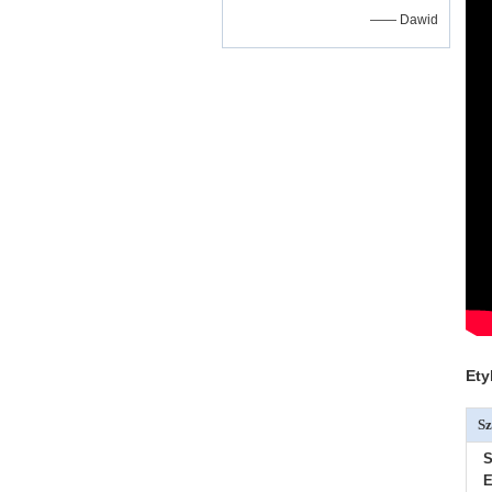
—— Dawid
Ety
Sz
S
E