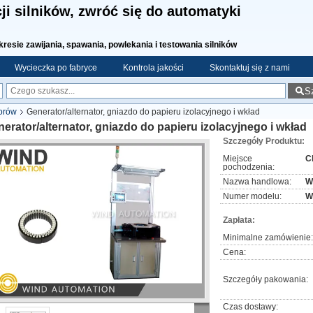
ji silników, zwróć się do automatyki
kresie zawijania, spawania, powlekania i testowania silników
Wycieczka po fabryce
Kontrola jakości
Skontaktuj się z nami
S
worów
Generator/alternator, gniazdo do papieru izolacyjnego i wkład
erator/alternator, gniazdo do papieru izolacyjnego i wkład
Szczegóły Produktu:
Miejsce
C
pochodzenia:
Nazwa handlowa:
W
Numer modelu:
W
Zapłata:
Minimalne zamówienie:
Cena:
Szczegóły pakowania:
Czas dostawy: