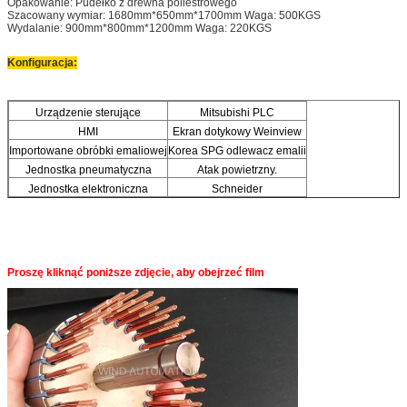
Opakowanie:
Pudełko z drewna poliestrowego
Szacowany wymiar: 1680mm*650mm*1700mm Waga: 500KGS
Wydalanie: 900mm*800mm*1200mm Waga: 220KGS
Konfiguracja:
Urządzenie sterujące
Mitsubishi PLC
HMI
Ekran dotykowy Weinview
Importowane obróbki emaliowej
Korea SPG odlewacz emalii
Jednostka pneumatyczna
Atak powietrzny.
Jednostka elektroniczna
Schneider
Proszę kliknąć poniższe zdjęcie, aby obejrzeć film