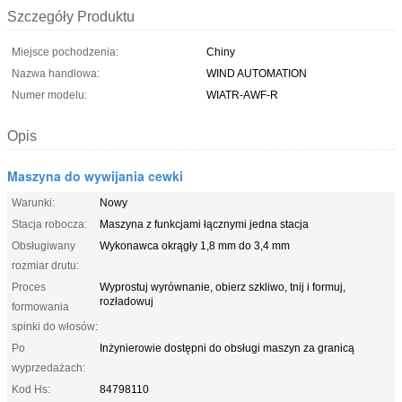
Szczegóły Produktu
Miejsce pochodzenia:
Chiny
Nazwa handlowa:
WIND AUTOMATION
Numer modelu:
WIATR-AWF-R
Opis
Maszyna do wywijania cewki
Warunki:
Nowy
Stacja robocza:
Maszyna z funkcjami łącznymi jedna stacja
Obsługiwany
Wykonawca okrągły 1,8 mm do 3,4 mm
rozmiar drutu:
Proces
Wyprostuj wyrównanie, obierz szkliwo, tnij i formuj,
rozładowuj
formowania
spinki do włosów:
Po
Inżynierowie dostępni do obsługi maszyn za granicą
wyprzedażach:
Kod Hs:
84798110