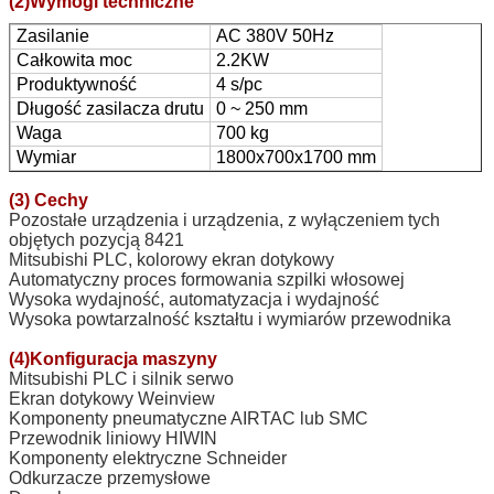
(2)Wymogi techniczne
Zasilanie
AC 380V 50Hz
Całkowita moc
2.2KW
Produktywność
4 s/pc
Długość zasilacza drutu
0 ~ 250 mm
Waga
700 kg
Wymiar
1800x700x1700 mm
(3) Cechy
Pozostałe urządzenia i urządzenia, z wyłączeniem tych
objętych pozycją 8421
Mitsubishi PLC, kolorowy ekran dotykowy
Automatyczny proces formowania szpilki włosowej
Wysoka wydajność, automatyzacja i wydajność
Wysoka powtarzalność kształtu i wymiarów przewodnika
(4)Konfiguracja maszyny
Mitsubishi PLC i silnik serwo
Ekran dotykowy Weinview
Komponenty pneumatyczne AIRTAC lub SMC
Przewodnik liniowy HIWIN
Komponenty elektryczne Schneider
Odkurzacze przemysłowe