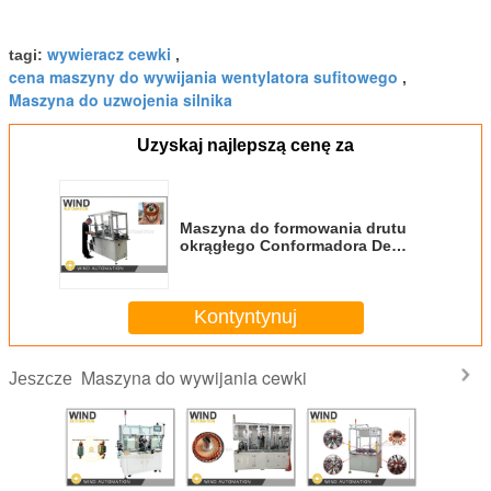
wywieracz cewki
tagi:
,
cena maszyny do wywijania wentylatora sufitowego
,
Maszyna do uzwojenia silnika
Uzyskaj najlepszą cenę za
Maszyna do formowania drutu
okrągłego Conformadora De
Alambre okrągła AWG12 AWG7 2
mm Do 4 mm
Kontyntynuj
Maszyna do wywijania cewki
Jeszcze