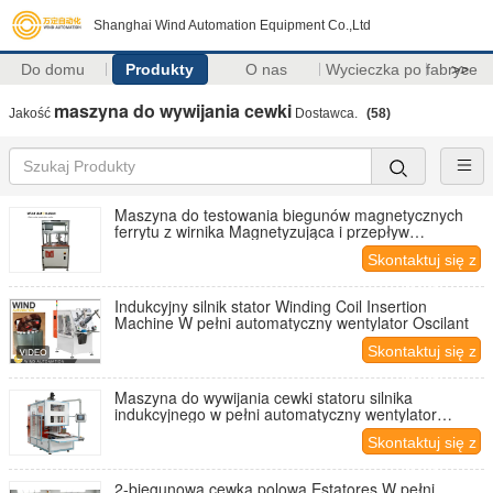
Shanghai Wind Automation Equipment Co.,Ltd
Do domu
Produkty
O nas
Wycieczka po fabryce
>>
maszyna do wywijania cewki
Jakość
Dostawca.
(58)
Maszyna do testowania biegunów magnetycznych
ferrytu z wirnika Magnetyzująca i przepływ
magnetyczny
Skontaktuj się z
nami
Indukcyjny silnik stator Winding Coil Insertion
Machine W pełni automatyczny wentylator Oscilant
Skontaktuj się z
nami
Maszyna do wywijania cewki statoru silnika
indukcyjnego w pełni automatyczny wentylator
oscylator
Skontaktuj się z
nami
2-biegunowa cewka polowa Estatores W pełni