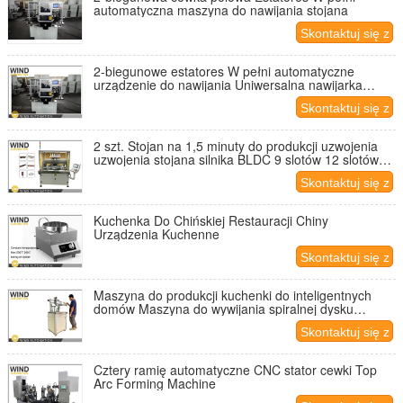
automatyczna maszyna do nawijania stojana
Skontaktuj się z
nami
2-biegunowe estatores W pełni automatyczne
urządzenie do nawijania Uniwersalna nawijarka
stojana
Skontaktuj się z
nami
2 szt. Stojan na 1,5 minuty do produkcji uzwojenia
uzwojenia stojana silnika BLDC 9 slotów 12 slotów
liniowy nawijacz igły
Skontaktuj się z
nami
Kuchenka Do Chińskiej Restauracji Chiny
Urządzenia Kuchenne
Skontaktuj się z
nami
Maszyna do produkcji kuchenki do inteligentnych
domów Maszyna do wywijania spiralnej dysku
kuchennego do zwodnionej dysku IH
Skontaktuj się z
nami
Cztery ramię automatyczne CNC stator cewki Top
Arc Forming Machine