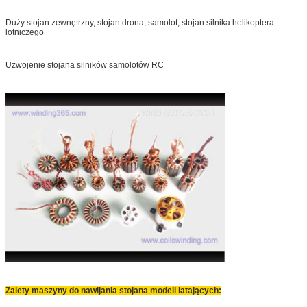
Duży stojan zewnętrzny, stojan drona, samolot, stojan silnika helikoptera
lotniczego
Uzwojenie stojana silników samolotów RC
Zalety maszyny do nawijania stojana modeli latających: