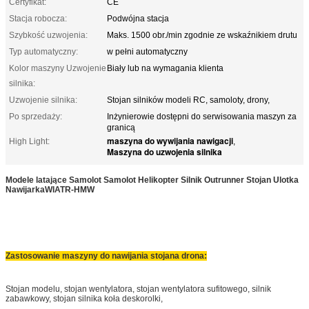
Certyfikat:
CE
Stacja robocza:
Podwójna stacja
Szybkość uzwojenia:
Maks. 1500 obr./min zgodnie ze wskaźnikiem drutu
Typ automatyczny:
w pełni automatyczny
Kolor maszyny Uzwojenie
Biały lub na wymagania klienta
silnika:
Uzwojenie silnika:
Stojan silników modeli RC, samoloty, drony,
Po sprzedaży:
Inżynierowie dostępni do serwisowania maszyn za
granicą
maszyna do wywijania nawigacji
High Light:
,
Maszyna do uzwojenia silnika
Modele latające Samolot Samolot Helikopter Silnik Outrunner Stojan Ulotka
Nawijarka
WIATR-HMW
Zastosowanie maszyny do nawijania stojana drona:
Stojan modelu, stojan wentylatora, stojan wentylatora sufitowego, silnik
zabawkowy, stojan silnika koła deskorolki,