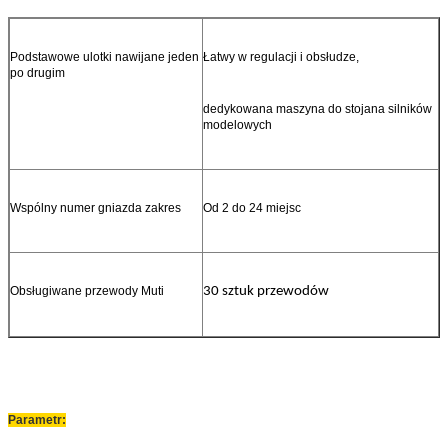
Podstawowe ulotki nawijane jeden
Łatwy w regulacji i obsłudze,
po drugim
dedykowana maszyna do stojana silników
modelowych
Wspólny numer gniazda zakres
Od 2 do 24 miejsc
Obsługiwane przewody Muti
30 sztuk przewodów
Parametr: