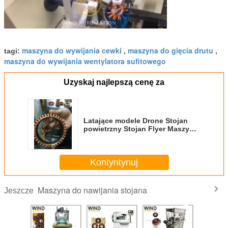
maszyna do wywijania cewki
maszyna do gięcia drutu
tagi:
,
,
maszyna do wywijania wentylatora sufitowego
Uzyskaj najlepszą cenę za
Latające modele Drone Stojan
powietrzny Stojan Flyer Maszyna
do nawijania Samolot Samolot
Helikopter Silnik Outrunner
Kontyntynuj
Maszyna do nawijania stojana
Jeszcze