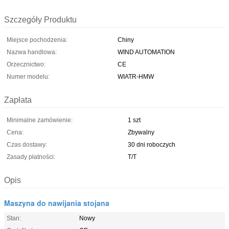
Szczegóły Produktu
Miejsce pochodzenia:
Chiny
Nazwa handlowa:
WIND AUTOMATION
Orzecznictwo:
CE
Numer modelu:
WIATR-HMW
Zapłata
Minimalne zamówienie:
1 szt
Cena:
Zbywalny
Czas dostawy:
30 dni roboczych
Zasady płatności:
T/T
Opis
Maszyna do nawijania stojana
Stan:
Nowy