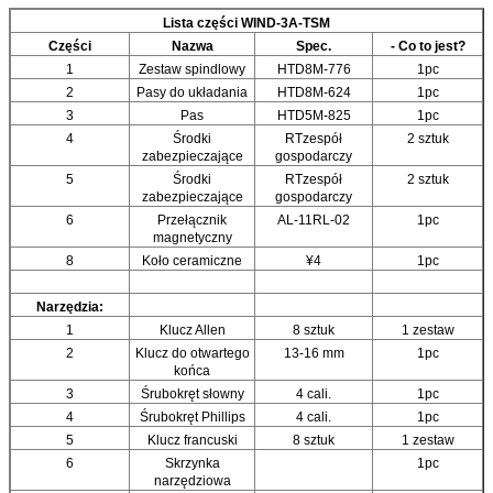
Lista części WIND-3A-TSM
Części
Nazwa
Spec.
- Co to jest?
1
Zestaw spindlowy
HTD8M-776
1pc
2
Pasy do układania
HTD8M-624
1pc
3
Pas
HTD5M-825
1pc
4
Środki
RTzespół
2 sztuk
zabezpieczające
gospodarczy
5
Środki
RTzespół
2 sztuk
zabezpieczające
gospodarczy
6
Przełącznik
AL-11RL-02
1pc
magnetyczny
8
Koło ceramiczne
¥4
1pc
Narzędzia:
1
Klucz Allen
8 sztuk
1 zestaw
2
Klucz do otwartego
13-16 mm
1pc
końca
3
Śrubokręt słowny
4 cali.
1pc
4
Śrubokręt Phillips
4 cali.
1pc
5
Klucz francuski
8 sztuk
1 zestaw
6
Skrzynka
1pc
narzędziowa