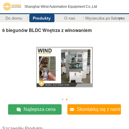
Shanghai Wind Automation Equipment Co.,Ltd
Do domu
Produkty
O nas
Wycieczka po fabryce
>>
6 biegunów BLDC Wnętrza z winowaniem
Najlepsza cena
Skontaktuj się z nami
Szczegóły Produktu