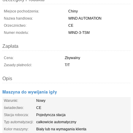
Miejsce pochodzenia:
Chiny
Nazwa handlowa:
WIND AUTOMATION
Orzecznictwo:
CE
Numer modelu:
WIND-3-TSM
Zapłata
Cena:
Zbywalny
Zasady płatności:
T/T
Opis
Maszyna do wywijania igły
Warunki:
Nowy
świadectwo:
CE
Stacja robocza:
Pojedyncza stacja
Typ automatyzacji:
całkowicie automatyczny
Kolor maszyny:
Biały lub na wymagania klienta