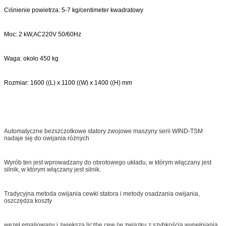
Ciśnienie powietrza: 5-7 kg/centimeter kwadratowy
Moc: 2 kW
,
AC220V 50/60Hz
Waga: około 450 kg
Rozmiar: 1600 ((L) x 1100 ((W) x 1400 ((H) mm
Automatyczne bezszczotkowe statory zwojowe maszyny serii WIND-TSM
nadaje się do owijania różnych
Wyrób ten jest wprowadzany do obrotowego układu, w którym włączany jest
silnik, w którym włączany jest silnik.
Tradycyjna metoda owijania cewki statora i metody osadzania owijania,
oszczędza koszty
węzeł emaliowany i zwiększa liczbę cew (w związku z szybkością wypełniania