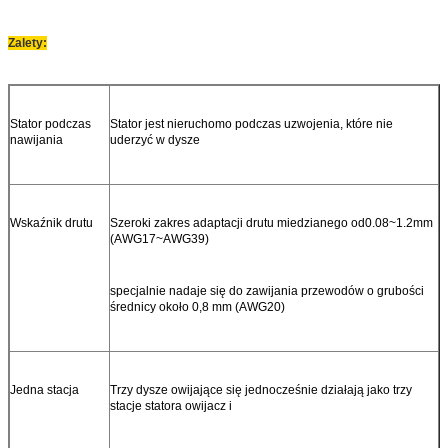
Zalety:
Stator podczas
Stator jest nieruchomo podczas uzwojenia, które nie
nawijania
uderzyć w dysze
Wskaźnik drutu
Szeroki zakres adaptacji drutu miedzianego od
0.08~1.2mm
(AWG17~AWG39)
specjalnie nadaje się do zawijania przewodów o grubości
średnicy około 0,8 mm (AWG20)
Jedna stacja
Trzy dysze owijające się jednocześnie działają jako trzy
stacje statora owijacz i