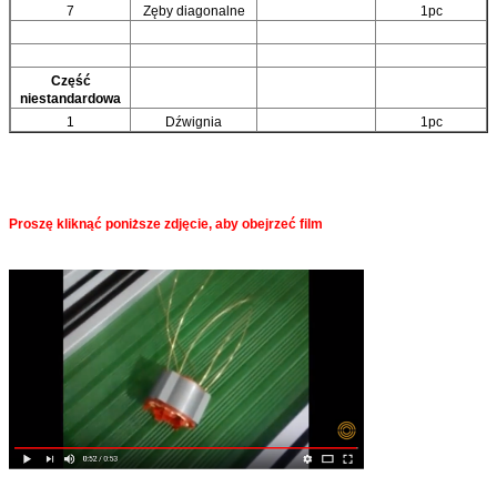
7
Zęby diagonalne
1pc
Część
niestandardowa
1
Dźwignia
1pc
Proszę kliknąć poniższe zdjęcie, aby obejrzeć film