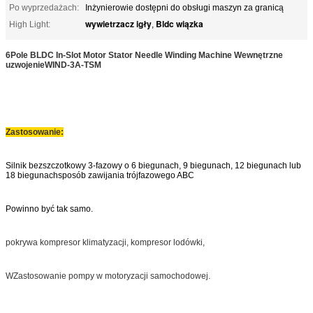
Po wyprzedażach:
Inżynierowie dostępni do obsługi maszyn za granicą
wywietrzacz igły
Bldc wiązka
High Light:
,
6Pole BLDC In-Slot Motor Stator Needle Winding Machine Wewnętrzne
uzwojenie
WIND-3A-TSM
Zastosowanie:
Silnik bezszczotkowy 3-fazowy o 6 biegunach, 9 biegunach, 12 biegunach lub
18 biegunach
sposób zawijania trójfazowego ABC
Powinno być tak samo.
pokrywa kompresor klimatyzacji, kompresor lodówki,
W
Zastosowanie pompy w motoryzacji samochodowej.