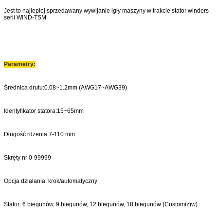
Jest to najlepiej sprzedawany wywijanie igły maszyny w trakcie stator winders
serii WIND-TSM
Parametry
:
Średnica drutu:0.08~1.2mm (AWG17~AWG39)
Identyfikator statora:15~65mm
Długość rdzenia:7-110 mm
Skręty nr 0-99999
Opcja działania: krok/automatyczny
Stator: 6 biegunów, 9 biegunów, 12 biegunów, 18 biegunów (Customiz)
w
)