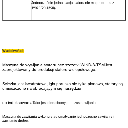
Jednocześnie jedna stacja statoru nie ma problemu z
synchronizacją.
Właściwości:
Maszyna do wywijania statoru bez szczotki WIND-3-TSM
Jest
zaprojektowany do produkcji statoru wielopółowego.
Ścieżka jest kwadratowa, igła porusza się tylko pionowo, statory są
umieszczone na obracającym się narzędziu
do indeksowania
Tator jest nieruchomy podczas nawijania
Maszyna do zawijania wykonuje automatycznie jednoczesne zawijanie i
zawijanie drutów.