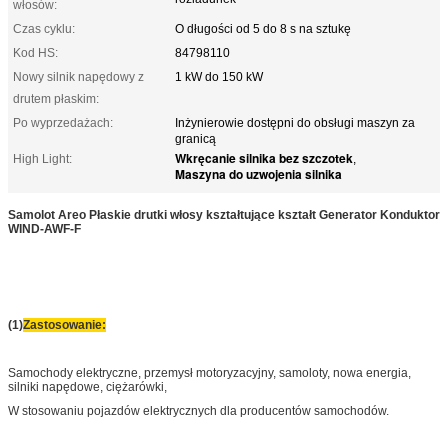
włosów:
Czas cyklu:
O długości od 5 do 8 s na sztukę
Kod HS:
84798110
Nowy silnik napędowy z
1 kW do 150 kW
drutem płaskim:
Po wyprzedażach:
Inżynierowie dostępni do obsługi maszyn za
granicą
Wkręcanie silnika bez szczotek
High Light:
,
Maszyna do uzwojenia silnika
Samolot Areo Płaskie drutki włosy kształtujące kształt Generator Konduktor
WIND-AWF-F
(1)
Zastosowanie:
Samochody elektryczne, przemysł motoryzacyjny, samoloty, nowa energia,
silniki napędowe, ciężarówki,
W stosowaniu pojazdów elektrycznych dla producentów samochodów.