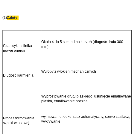
(2)
Zalety:
Około 4 do 5 sekund na korzeń (długość drutu 300
Czas cyklu silnika
mm)
nowej energii
Wyroby z włókien mechanicznych
Długość karmienia
Wyprostowanie drutu płaskiego, usunięcie emaliowane
płasko, emaliowanie boczne
wyjmowanie, odkurzacz automatyczny, serwo zasilacz,
Proces formowania
wykrywanie,
szpilki włosowej