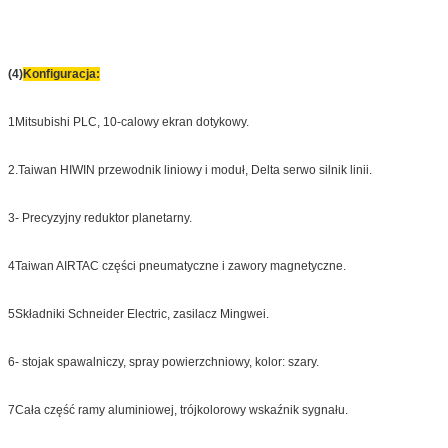
(4)
Konfiguracja:
1Mitsubishi PLC, 10-calowy ekran dotykowy.
2.Taiwan HIWIN przewodnik liniowy i moduł, Delta serwo silnik linii.
3- Precyzyjny reduktor planetarny.
4Taiwan AIRTAC części pneumatyczne i zawory magnetyczne.
5Składniki Schneider Electric, zasilacz Mingwei.
6- stojak spawalniczy, spray powierzchniowy, kolor: szary.
7Cała część ramy aluminiowej, trójkolorowy wskaźnik sygnału.