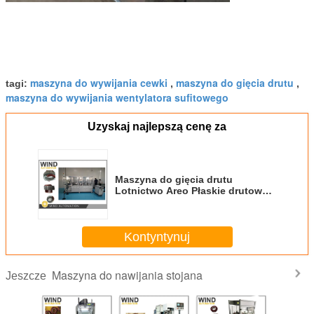
maszyna do wywijania cewki
maszyna do gięcia drutu
tagi:
,
,
maszyna do wywijania wentylatora sufitowego
Uzyskaj najlepszą cenę za
Maszyna do gięcia drutu
Lotnictwo Areo Płaskie drutowe
szpilki do tworzenia kształtu
Generator konduktor
Kontyntynuj
Maszyna do nawijania stojana
Jeszcze