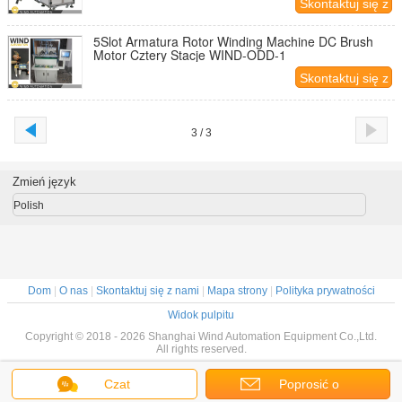
Skontaktuj się z
nami
5Slot Armatura Rotor Winding Machine DC Brush
Motor Cztery Stacje WIND-ODD-1
Skontaktuj się z
nami
3 / 3
Zmień język
Polish
Dom
|
O nas
|
Skontaktuj się z nami
|
Mapa strony
|
Polityka prywatności
Widok pulpitu
Copyright © 2018 - 2026 Shanghai Wind Automation Equipment Co.,Ltd.
All rights reserved.
Czat
Poprosić o