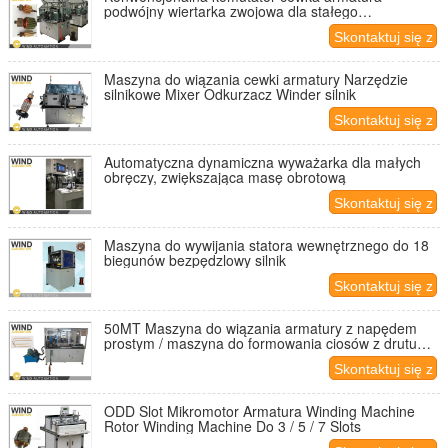
podwójny wiertarka zwojowa dla stałego
magnesowego silnika prądu stałego
Skontaktuj się z
nami
Maszyna do wiązania cewki armatury Narzędzie
silnikowe Mixer Odkurzacz Winder silnik
Skontaktuj się z
nami
Automatyczna dynamiczna wyważarka dla małych
obręczy, zwiększająca masę obrotową
Skontaktuj się z
nami
Maszyna do wywijania statora wewnętrznego do 18
biegunów bezpędzlowy silnik
Skontaktuj się z
nami
50MT Maszyna do wiązania armatury z napędem
prostym / maszyna do formowania ciosów z drutu
płaskiego
Skontaktuj się z
nami
ODD Slot Mikromotor Armatura Winding Machine
Rotor Winding Machine Do 3 / 5 / 7 Slots