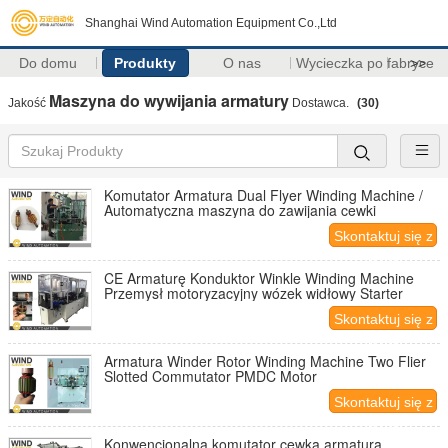
Shanghai Wind Automation Equipment Co.,Ltd
Do domu
Produkty
O nas
Wycieczka po fabryce
>>
Maszyna do wywijania armatury
Jakość
Dostawca.
(30)
Komutator Armatura Dual Flyer Winding Machine /
Automatyczna maszyna do zawijania cewki
Skontaktuj się z
nami
CE Armaturę Konduktor Winkle Winding Machine
Przemysł motoryzacyjny wózek widłowy Starter
Skontaktuj się z
nami
Armatura Winder Rotor Winding Machine Two Flier
Slotted Commutator PMDC Motor
Skontaktuj się z
nami
Konwencjonalna komutator cewka armatura